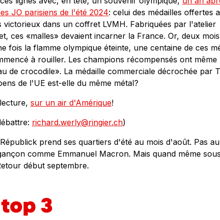
 ces lignes avec, en tête, un souvenir olympique,
un an apr
es JO parisiens de l'été 2024
: celui des médailles offertes 
s victorieux dans un coffret LVMH. Fabriquées par l'atelier
, ces «malles» devaient incarner la France. Or, deux mois
ne fois la flamme olympique éteinte, une centaine de ces mé
mmencé à rouiller. Les champions récompensés ont même 
au de crocodile». La médaille commerciale décrochée par
pens de l'UE est-elle du même métal?
lecture,
sur un air d'Amérique
!
débattre:
richard.werly@ringier.ch
)
Républick prend ses quartiers d'été au mois d'août. Pas au
gançon comme Emmanuel Macron. Mais quand même sous
 Retour début septembre.
 top 3