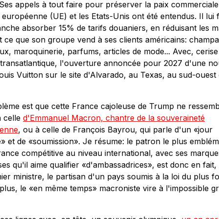
Ses appels à tout faire pour préserver la paix commerciale
 européenne (UE) et les Etats-Unis ont été entendus. Il lui 
nche absorber 15% de tarifs douaniers, en réduisant les 
t ce que son groupe vend à ses clients américains: champ
eux, maroquinerie, parfums, articles de mode... Avec, cerise
transatlantique, l'ouverture annoncée pour 2027 d'une no
ouis Vuitton sur le site d'Alvarado, au Texas, au sud-ouest
blème est que cette France cajoleuse de Trump ne ressemb
 celle
d'Emmanuel Macron, chantre de la souveraineté
enne
, ou à celle de François Bayrou, qui parle d'un «jour
 et de «soumission». Je résume: le patron le plus emblém
rance compétitive au niveau international, avec ses marque
es qu'il aime qualifier «d'ambassadrices», est donc en fait,
ier ministre, le partisan d'un pays soumis à la loi du plus f
 plus, le «en même temps» macroniste vire à l'impossible g