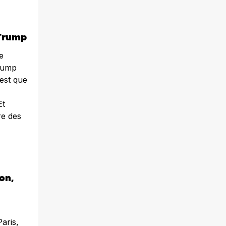
 Trump
e
Trump
 est que
Et
re des
on,
Paris,