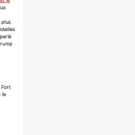
ès le
aux
 plus
dailles
parlé
 Trump
 Fort
 le