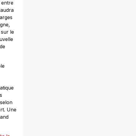
 entre
faudra
marges
agne,
 sur le
uvelle
 de
le
atique
s
 selon
ort. Une
rand