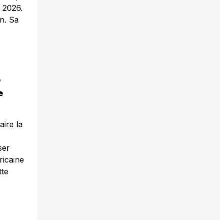
 2026.
n. Sa
e
e
ire la
ser
ricaine
tte