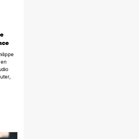
de
nce
ilippe
 en
udio
uter,