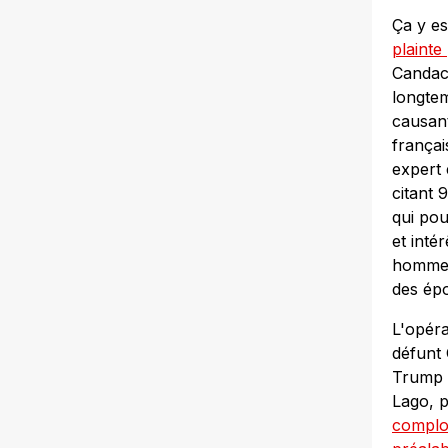
Ça y es
plainte
Candace
longtem
causant
françai
expert 
citant 
qui pou
et inté
homme.
des ép
L'opéra
défunt
Trump 
Lago, p
complot