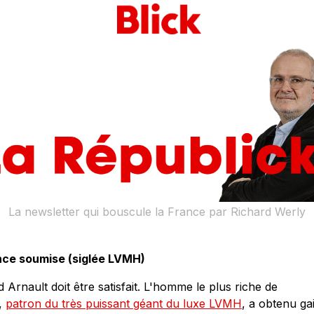
La newsletter qui bouscule la France par Richard Werly
nce soumise (siglée LVMH)
 Arnault doit être satisfait. L'homme le plus riche de
,
patron du très puissant géant du luxe LVMH
, a obtenu ga