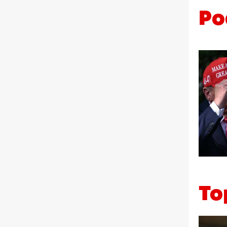
Po
To