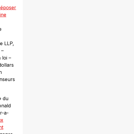
déposer
ine
e
ke LLP,
 –
loi –
dollars
n
enseurs
» du
onald
r-a-
ux
nt