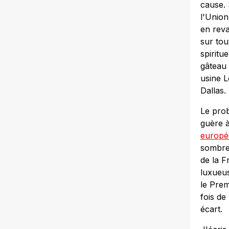
cause. 
l'Union
en reva
sur tou
spiritu
gâteau 
usine L
Dallas.
Le pro
guère à
europé
sombre»
de la F
luxueus
le Prem
fois de
écart.