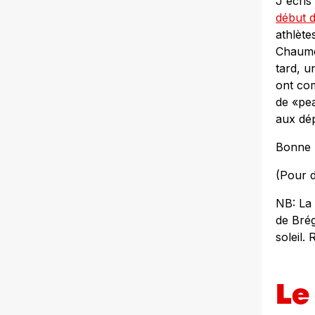
J'écris
début d
athlète
Chaumet
tard, u
ont co
de «pe
aux dé
Bonne 
(Pour 
NB: La 
de Bré
soleil.
Le