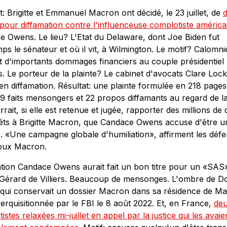
t: Brigitte et Emmanuel Macron ont décidé, le 23 juillet, de
 pour diffamation contre l'influenceuse complotiste américa
 Owens. Le lieu? L'Etat du Delaware, dont Joe Biden fut
ps le sénateur et où il vit, à Wilmington. Le motif? Calomni
 d'importants dommages financiers au couple présidentiel
s. Le porteur de la plainte? Le cabinet d'avocats Clare Loc
en diffamation. Résultat: une plainte formulée en 218 pages
99 faits mensongers et 22 propos diffamants au regard de la 
rrait, si elle est retenue et jugée, rapporter des millions de 
rêts à Brigitte Macron, que Candace Owens accuse d'être u
 «Une campagne globale d'humiliation», affirment les déf
oux Macron.
tion Candace Owens aurait fait un bon titre pour un «SAS
 Gérard de Villiers. Beaucoup de mensonges. L'ombre de D
qui conservait un dossier Macron dans sa résidence de Ma
erquisitionnée par le FBI le 8 août 2022. Et, en France,
de
istes relaxées mi-juillet en appel par la justice qui les avaie